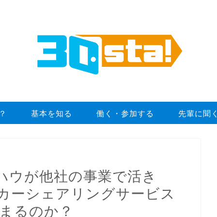
は？
基本を知る
働く・参加する
先輩に聞
ハウが他社の事業で活き
カーシェアリングサービス
集まるのか？