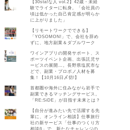
【30sta!な人 vol.2】42歳・未経
験でライターに転身。「会社員の
頃は低かった自己肯定感が明らか
に上がりました」
【リモートワークでできる】
「YOSOMON!」で、会社を辞め
ずに、地方副業＆ダブルワーク
ワインアプリの開発サポート、ス
ポーツイベント企画、出張託児サ
ービスの展開…。長野県塩尻市な
どで、副業・プロボノ人材を募
集！【10月16日〆切!】
首都圏や海外に住みながら岩手で
副業できるマッチングサービス。
「RE:SiDE」が目指す未来とは？
【自分が進みたい先で活躍する先
輩に、オンライン相談】仕事旅行
社の新サービス「仕事のつくり方
相談β」で、新たなチャレンジの