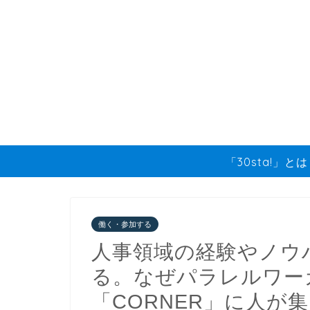
「30sta!」と
働く・参加する
人事領域の経験やノウ
る。なぜパラレルワー
「CORNER」に人が