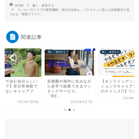
HOME
働く・参加する
サッカーJ1クラブや教育機関、地方自治体も。バラエティに富んだ副業案件が見
つかる『複業クラウド』
関連記事
・参加する
働く・参加する
働く・参加する
長野で歩む自分らしい
首都圏や海外に住みなが
【オンラインディス
ャリア】非日常体験で
ら岩手で副業できるマッ
ションでキャリアア
わらないキャリアプ
チングサービス。
のチャンス!?】リクル.
.
「RE...
2020年7
2021年7月9日
2022年6月7日