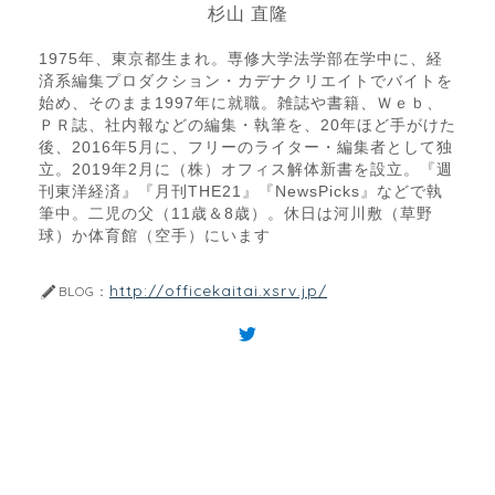
杉山 直隆
1975年、東京都生まれ。専修大学法学部在学中に、経
済系編集プロダクション・カデナクリエイトでバイトを
始め、そのまま1997年に就職。雑誌や書籍、Ｗｅｂ、
ＰＲ誌、社内報などの編集・執筆を、20年ほど手がけた
後、2016年5月に、フリーのライター・編集者として独
立。2019年2月に（株）オフィス解体新書を設立。『週
刊東洋経済』『月刊THE21』『NewsPicks』などで執
筆中。二児の父（11歳＆8歳）。休日は河川敷（草野
球）か体育館（空手）にいます
http://officekaitai.xsrv.jp/
BLOG：