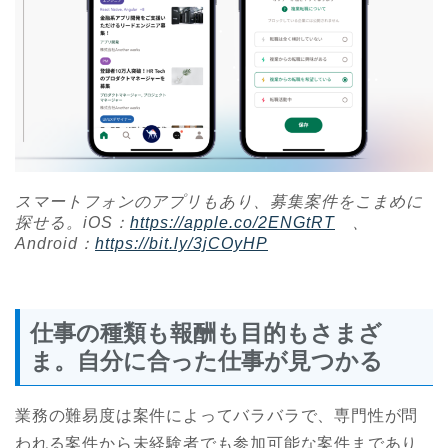
スマートフォンのアプリもあり、募集案件をこまめに
探せる。iOS：
https://apple.co/2ENGtRT
、
Android：
https://bit.ly/3jCOyHP
仕事の種類も報酬も目的もさまざ
ま。自分に合った仕事が見つかる
業務の難易度は案件によってバラバラで、専門性が問
われる案件から未経験者でも参加可能な案件まであり