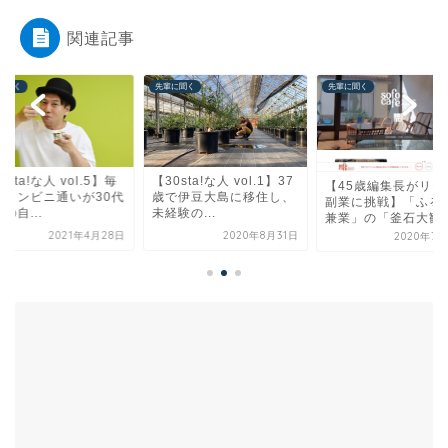
関連記事
に聞く
先輩に聞く
先輩に聞く
0sta!な人 vol.1】37
【30sta!な人 vol.5
【45歳編集長がリモート
で伊豆大島に移住し、
日のコンビニ通いが3
副業に挑戦】「ふるさと
験の...
以降の自...
兼業」の「釜石大観音...
2020年8月31日
2021年4
2020年7月27日