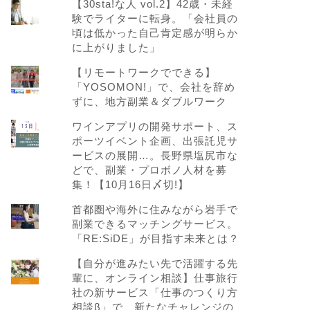
【30sta!な人 vol.2】42歳・未経
験でライターに転身。「会社員の
頃は低かった自己肯定感が明らか
に上がりました」
【リモートワークでできる】
「YOSOMON!」で、会社を辞め
ずに、地方副業＆ダブルワーク
ワインアプリの開発サポート、ス
ポーツイベント企画、出張託児サ
ービスの展開…。長野県塩尻市な
どで、副業・プロボノ人材を募
集！【10月16日〆切!】
首都圏や海外に住みながら岩手で
副業できるマッチングサービス。
「RE:SiDE」が目指す未来とは？
【自分が進みたい先で活躍する先
輩に、オンライン相談】仕事旅行
社の新サービス「仕事のつくり方
相談β」で、新たなチャレンジの