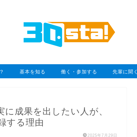
は？
基本を知る
働く・参加する
先輩に聞
実に成果を出したい人が、
録する理由
2025年7月29日