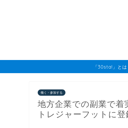
「30sta!」と
働く・参加する
地方企業での副業で着
トレジャーフットに登